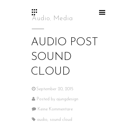
Audio
Media
AUDIO POST
SOUND
CLOUD
September 20, 2015
Posted by
ajungdesign
zu
Keine Kommentare
Audio
audio
sound cloud
Post
Sound
Cloud